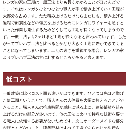
レンガの家の工期は一般工法よりも長くかかることがほとんどで
す。それはレンガをひとつひとつ職人が手で積み上げていく工程が
大部分を占めます。ただ積み上げるだけならまだしも、積み上げる
過程で耐震性などの強度を上げるためにレンガにワイヤーを通すと
いった作業も発生するためどうしても工期が長くなってしまうので
す。一般工法より2ヶ月ほど工期が長くなると言われています。した
がってプレハブ工法と比べるとかなり大きく工期に差ができてくる
ことになってしまいます。工期の速さを重視する場合、レンガの家
よりプレハブ工法の方に利するところがあると言えます。
低コスト
一般建築に比べコスト面も違いが出てきます。ひとつは先ほど挙げ
た短工期ということで、職人さんの人件費を大幅に抑えることがで
きること。職人さんの拘束時間が単純に減る上に、建築部材を組み
上げるだけの部分が多いので、他の工法に比べて特殊な技術を要す
る職人に依頼する必要がないためです。次にオーダーメイドな部分
がほとんどないこと。建築部材はすべて工場であらかじめ生産さ