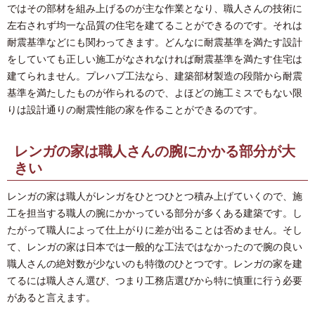
ではその部材を組み上げるのが主な作業となり、職人さんの技術に
左右されず均一な品質の住宅を建てることができるのです。それは
耐震基準などにも関わってきます。どんなに耐震基準を満たす設計
をしていても正しい施工がなされなければ耐震基準を満たす住宅は
建てられません。プレハブ工法なら、建築部材製造の段階から耐震
基準を満たしたものが作られるので、よほどの施工ミスでもない限
りは設計通りの耐震性能の家を作ることができるのです。
レンガの家は職人さんの腕にかかる部分が大
きい
レンガの家は職人がレンガをひとつひとつ積み上げていくので、施
工を担当する職人の腕にかかっている部分が多くある建築です。し
たがって職人によって仕上がりに差が出ることは否めません。そし
て、レンガの家は日本では一般的な工法ではなかったので腕の良い
職人さんの絶対数が少ないのも特徴のひとつです。レンガの家を建
てるには職人さん選び、つまり工務店選びから特に慎重に行う必要
があると言えます。