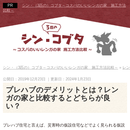
シン・（3匹の）コブタ～コスパのいいレンガの家 施工方法
比較～
シン・（3匹の）コブタ～コスパのいいレンガの家 施工方法比較～
»
レン
公開日：2019年12月23日
｜更新日：2024年1月23日
プレハブのデメリットとは？レン
ガの家と比較するとどちらが良
い？
プレハブ住宅と言えば、災害時の仮設住宅などでよく見られる仮説