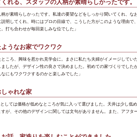
てくれる、スタッフの人柄が素晴らしかったです。
人柄が素晴らしかったです。私達の要望などをしっかり聞いてくれ、な
に説明してくれ、時にはプロの目線で、こうした方がこのような理由で
た。打ち合わせが毎回楽しみな位でした」
たようなお家でワクワク
たところ、興味を惹かれ見学会に。まさに私たち夫婦がイメージしてい
しましたが、デザイン性の良さで決めました。初めての家づくりでした
んなにもワクワクするのかと楽しみでした」
おしゃれな家
注文住宅としては価格が低めなところが気に入って選びました。天井は少し低
ますが、その他のデザインに関しては文句がありません。また、アフタ
くお話。家造りを楽しむことができました