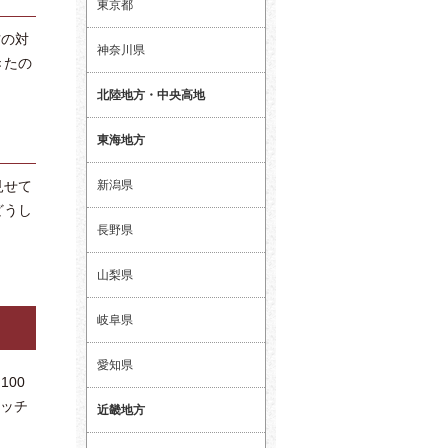
東京都
方の対
神奈川県
きたの
北陸地方・中央高地
東海地方
新潟県
見せて
どうし
長野県
山梨県
岐阜県
愛知県
100
マッチ
近畿地方