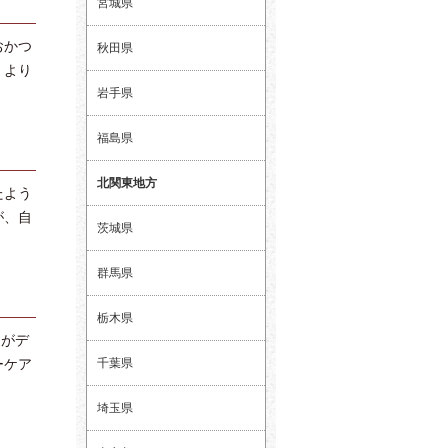
宮城県
おかつ
秋田県
、より
岩手県
福島県
北関東地方
たよう
が、自
茨城県
群馬県
栃木県
めがデ
千葉県
ーケア
埼玉県