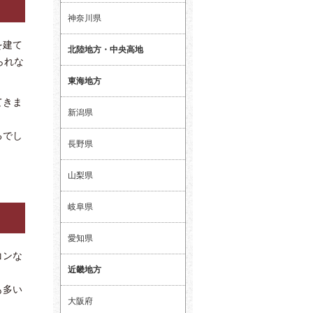
神奈川県
を建て
北陸地方・中央高地
られな
東海地方
てきま
新潟県
るでし
長野県
山梨県
岐阜県
愛知県
コンな
近畿地方
も多い
大阪府