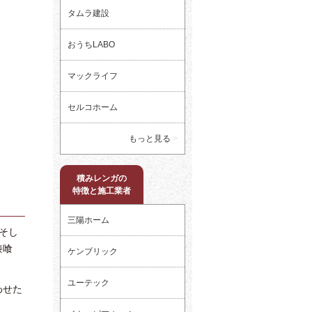
タムラ建設
おうちLABO
マックライフ
セルコホーム
もっと見る
積みレンガの
特徴と施工業者
三陽ホーム
そし
漆喰
ケンブリック
ユーテック
わせた