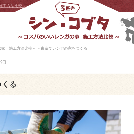
施工方法比較～
の家 施工方法比較～
»
東京でレンガの家をつくる
月9日
つくる