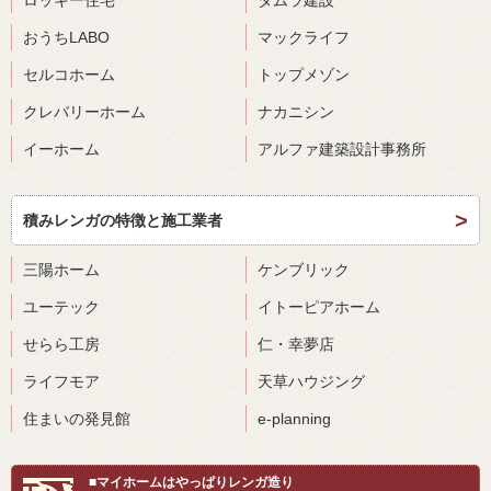
おうちLABO
マックライフ
セルコホーム
トップメゾン
クレバリーホーム
ナカニシン
イーホーム
アルファ建築設計事務所
積みレンガの特徴と施工業者
三陽ホーム
ケンブリック
ユーテック
イトーピアホーム
せらら工房
仁・幸夢店
ライフモア
天草ハウジング
住まいの発見館
e-planning
■マイホームはやっぱりレンガ造り