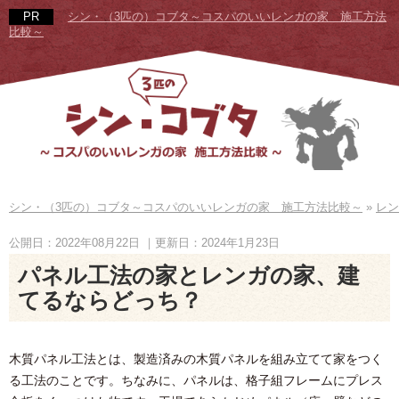
シン・（3匹の）コブタ～コスパのいいレンガの家 施工方法
比較～
シン・（3匹の）コブタ～コスパのいいレンガの家 施工方法比較～
»
レン
公開日：2022年08月22日
｜更新日：2024年1月23日
パネル工法の家とレンガの家、建
てるならどっち？
木質パネル工法とは、製造済みの木質パネルを組み立てて家をつく
る工法のことです。ちなみに、パネルは、格子組フレームにプレス