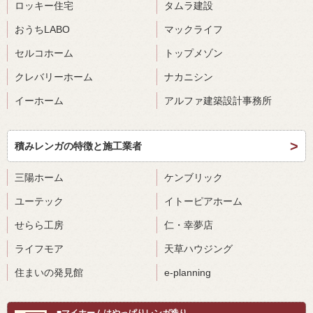
ロッキー住宅
タムラ建設
おうちLABO
マックライフ
セルコホーム
トップメゾン
クレバリーホーム
ナカニシン
イーホーム
アルファ建築設計事務所
積みレンガの特徴と施工業者
三陽ホーム
ケンブリック
ユーテック
イトーピアホーム
せらら工房
仁・幸夢店
ライフモア
天草ハウジング
住まいの発見館
e-planning
■マイホームはやっぱりレンガ造り