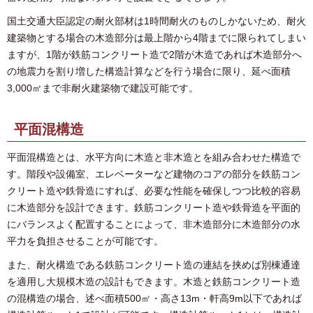
国土交通大臣認定の耐火部材は1時間耐火のものしかないため、耐火
建築物とする場合の木造部分は最上階から4階までに限られてしまい
ますが、1階が鉄筋コンクリート造で2階が木造であれば木造部分へ
の地震力を割り増した構造計算などを行う場合に限り、延べ面積
3,000㎡まで非耐火建築物で建設可能です。
平面混構造
平面混構造とは、水平方向に木造と非木造とを組み合わせた構造で
す。階段や設備室、エレベーターなど建物のコアの部分を鉄筋コン
クリート造や鉄骨造にすれば、必要な性能を確保しつつ比較的容易
に木造部分を設計できます。鉄筋コンクリート造や鉄骨造を平面的
にバランスよく配置することによって、非木造部分に木造部分の水
平力を負担させることが可能です。
また、耐火構造である鉄筋コンクリート造の連結を挟めば別棟通達
を適用し大規模木造の設計もできます。木造と鉄筋コンクリート造
の混構造の場合、述べ面積500㎡・高さ13m・軒高9m以下であれば