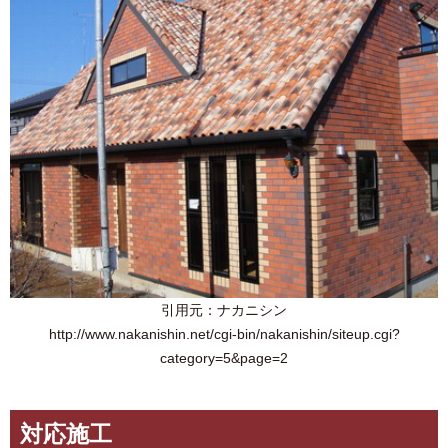
引用元：ナカニシン
http://www.nakanishin.net/cgi-bin/nakanishin/siteup.cgi?
category=5&page=2
対応施工