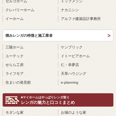
セルコホーム
トップメゾン
クレバリーホーム
ナカニシン
イーホーム
アルファ建築設計事務所
積みレンガの特徴と施工業者
三陽ホーム
ケンブリック
ユーテック
イトーピアホーム
せらら工房
仁・幸夢店
ライフモア
天草ハウジング
住まいの発見館
e-planning
■マイホームはやっぱりレンガ造り
レンガの魅力と口コミまとめ
モダンな家
お城のような家