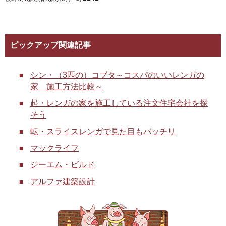
ピックアップ関連記事
シン・（3匹の）コブタ～コスパのいいレンガの
家 施工方法比較～
起・レンガの家を施工している注文住宅会社を探
そう
転・スライスレンガで見た目もバッチリ
マックライフ
ジーエム・ビルド
アルファ建築設計