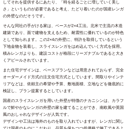
してそれを提供するにあたり、「時を経るごとに増していく美し
さ」というものが必要であると考え、たどり着いたのが国産レンガ
の外壁なのだそうです。
そんな同社の手がける家は、ベースが2×4工法。北米で主流の木造
建築であり、面で建物を支えるため、耐震性に優れているのが特色
として知られます。この2×4の外壁に、特許を取得しているという
下地金物を装着し、スライスレンガをはめ込んでいく方式を採用。
積みレンガよりも、建設コストが格段にリーズナブルであると大き
くアピールされています。
また住宅デザインは、ベースプランなどは用意されておらず、完全
オーダーメイド方式の注文住宅方式としています。間取りやインテ
リアなどは、依頼主の希望や予算、敷地面積、立地などを徹底的に
検証し、プラン提案するとしています。
国産のスライスレンガを用いた外壁が特徴のナカニシンは、カラフ
ルで鮮やかなレンガの外壁の家を建てることができ、南欧風や英国
風のおしゃれなデザインが人気です。
デザインや工法は海外のものを取り入れていますが、レンガに関し
ては国産のものにこだわり、品質を保ちつつ低価格で施工できるよ