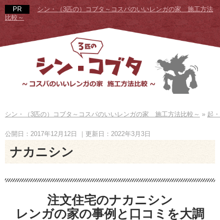
シン・（3匹の）コブタ～コスパのいいレンガの家 施工方法
比較～
シン・（3匹の）コブタ～コスパのいいレンガの家 施工方法比較～
»
起・
公開日：2017年12月12日
｜更新日：2022年3月3日
ナカニシン
注文住宅のナカニシン
レンガの家の事例と口コミを大調