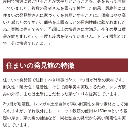
屋内で快適に過ごせることが大事だということを、身をもって理解
していました。複数の業者さんを回って検討した結果、最終的には
住まいの発見館さんに家づくりをお願いすることに。価格はやや高
いと感じたのですが、価格を上回るほどの屋内性能に惹かれました
ね。実際に住んでみて、予想以上の快適さに大満足。今年の夏は猛
暑が続きましたが、一度も冷房を使っていません。ドライ機能だけ
で十分に快適でしたよ。」
住まいの発見館の特徴
住まいの発見館で注目すべき特徴は3つ。1つ目が外壁の素材です。
耐久性・耐火性・遮音性、そして経年美を実現するため、レンガ積
みの外壁、または土壁にこだわった家づくりを提案しています。
2つ目が耐震性。レンガや土壁自体が高い耐震性を持つ素材として知
られますが、それ以外にも、ユニット鉄筋の使用や150mmという基
礎の厚さ、家の角の補強など、同社独自の発想から高い耐震性を実
現しています。