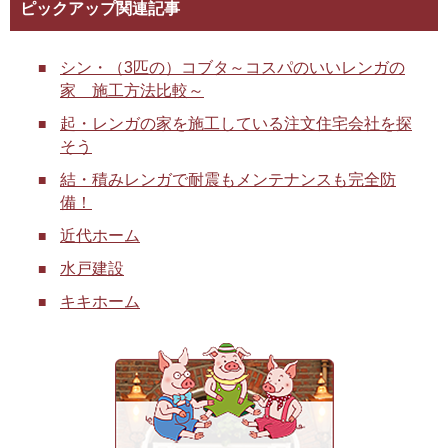
ピックアップ関連記事
シン・（3匹の）コブタ～コスパのいいレンガの
家 施工方法比較～
起・レンガの家を施工している注文住宅会社を探
そう
結・積みレンガで耐震もメンテナンスも完全防
備！
近代ホーム
水戸建設
キキホーム