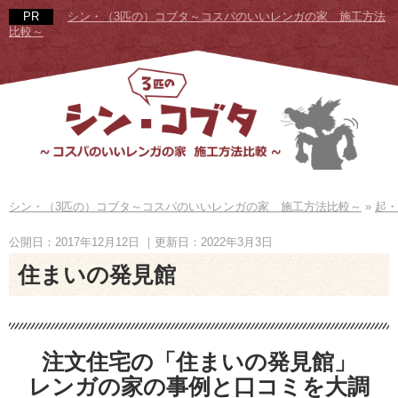
シン・（3匹の）コブタ～コスパのいいレンガの家 施工方法
比較～
シン・（3匹の）コブタ～コスパのいいレンガの家 施工方法比較～
»
起・
公開日：2017年12月12日
｜更新日：2022年3月3日
住まいの発見館
注文住宅の「住まいの発見館」
レンガの家の事例と口コミを大調