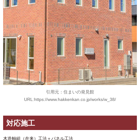
引用元：住まいの発見館
URL:https://www.hakkenkan.co.jp/works/w_38/
対応施工
木造軸組（在来）工法＋パネル工法