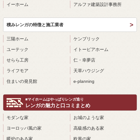
イーホーム
アルファ建築設計事務所
積みレンガの特徴と施工業者
三陽ホーム
ケンブリック
ユーテック
イトーピアホーム
せらら工房
仁・幸夢店
ライフモア
天草ハウジング
住まいの発見館
e-planning
■マイホームはやっぱりレンガ造り
レンガの魅力と口コミまとめ
モダンな家
お城のような家
ヨーロッパ風の家
高級感のある家
暖炉のある家
欧風の家