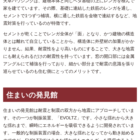
天草ハウジングは、建物本体と同じベタ基礎の上にレンガを積んで
家を建てています。その際、基礎に連結した鉄筋のレンガを通し、
セメントで1つずつ補填。横に通した鉄筋を金物で連結するなど、地
震対策を行っているのが特徴です。
セメントが乾くことでレンガ全体が「面」となり、かつ建物の構造
体とは離れて自立していることから、構造体に外壁材の加重がかか
りません。結果、耐震性をより高いものにすることで、大きな地震
にも耐えられるだけの耐震性を持っています。窓の開口部には金属
アングルにて補強を行っており、細かい部分まで耐震の意識を張り
巡らせているのも住む側にとってのメリットです。
住まいの発見館
住まいの発見館は耐震と制震の双方から地震にアプローチしていま
す。その一つが制振装置、「EVOLTZ」です。小さな揺れから大き
な揺れまで、瞬時にエネルギーを吸収できるように開発されていま
す。一般的な制振装置の場合、大きな揺れとなってから動き始める