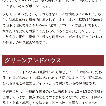
のですが、EVOLTZでは小さな揺れでもエネルギーを吸収するよう
にできているのがポイントです。
決してEVOLTZだけに頼るのではなく、木造軸組みパネル工法、さ
らには地盤補強も積極的に導入しています。また、基礎は240mmま
で地下に埋めて厚さを150mm（通常は120mm）で設定しており、
数字だけを見ても耐震にこだわっていることが分かるでしょう。目
に見えない細かい部分で、様々な耐震へのこだわりを持っているの
が住まいの発見館の特徴です。
グリーンアンドハウス
グリーンアンドハウスの耐震性への対策として、「構造へのこだわ
り」が挙げられます。構法そのものも大切ではあっても、家の基本
となる構造こそ重要なポイントとして掲げているのが特徴です。
構造体に対し、一般的な業者の2×4工法のおよそ1.2～1.3倍の木材を
使用しています。輸入住宅をそのまま持ち込むのではなく、日本の
風土・文化・地形などを踏まえて独自の技術を導入しているのが、