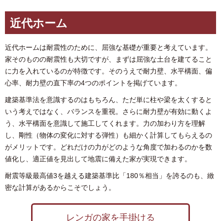
近代ホーム
近代ホームは耐震性のために、屈強な基礎が重要と考えています。
家そのものの耐震性も大切ですが、まずは屈強な土台を建てること
に力を入れているのが特徴です。そのうえで耐力壁、水平構面、偏
心率、耐力壁の直下率の4つのポイントを掲げています。
建築基準法を意識するのはもちろん、ただ単に柱や梁を太くすると
いう考えではなく、バランスを重視。さらに耐力壁が有効に動くよ
う、水平構面を意識して施工してくれます。力の加わり方を理解
し、剛性（物体の変化に対する弾性）も細かく計算してもらえるの
がメリットです。どれだけの力がどのような角度で加わるのかを数
値化し、適正値を見出して地震に備えた家が実現できます。
耐震等級最高値3を越える建築基準比「180％相当」を誇るのも、緻
密な計算があるからこそでしょう。
レンガの家を手掛ける