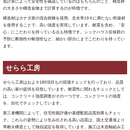
造計算によって安全性を確認しているのはもちろんのこと、構造材
の大きさや構造金物まで計算するのが特徴です。
構造材はカナダ産の混合樹種を採用。含水率19％に満たない乾燥材
を使用することで、高い強度を実現しています。耐震を含め、「安
心」にこだわりを持っている点も特徴です。シックハウス症候群の
予防に断熱性や耐湿性など、細かい部分にまでこだわりを持ってい
ます。
せらら工房
せらら工房はおよそ180項目もの現場チェックを行っており、品質
の高い家の提供を目指しています。耐震性に関わるチェックとして
は、コンクリート強度調査がその一つです。コンクリートの強度
を、自社でチェックしています。
第三者機関によって、住宅性能評価や基礎配筋品質効果もチェッ
ク。これらの姿勢により生み出される高い品質は、国土交通省より
準耐火構造として独自認定を取得しています。施工は木造軸組み工