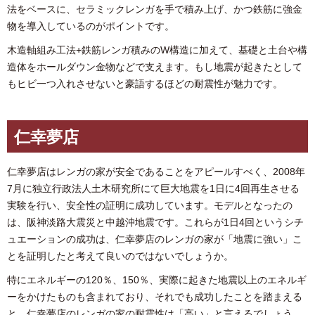
法をベースに、セラミックレンガを手で積み上げ、かつ鉄筋に強金
物を導入しているのがポイントです。
木造軸組み工法+鉄筋レンガ積みのW構造に加えて、基礎と土台や構
造体をホールダウン金物などで支えます。もし地震が起きたとして
もヒビ一つ入れさせないと豪語するほどの耐震性が魅力です。
仁幸夢店
仁幸夢店はレンガの家が安全であることをアピールすべく、2008年
7月に独立行政法人土木研究所にて巨大地震を1日に4回再生させる
実験を行い、安全性の証明に成功しています。モデルとなったの
は、阪神淡路大震災と中越沖地震です。これらが1日4回というシチ
ュエーションの成功は、仁幸夢店のレンガの家が「地震に強い」こ
とを証明したと考えて良いのではないでしょうか。
特にエネルギーの120％、150％、実際に起きた地震以上のエネルギ
ーをかけたものも含まれており、それでも成功したことを踏まえる
と、仁幸夢店のレンガの家の耐震性は「高い」と言えるでしょう。