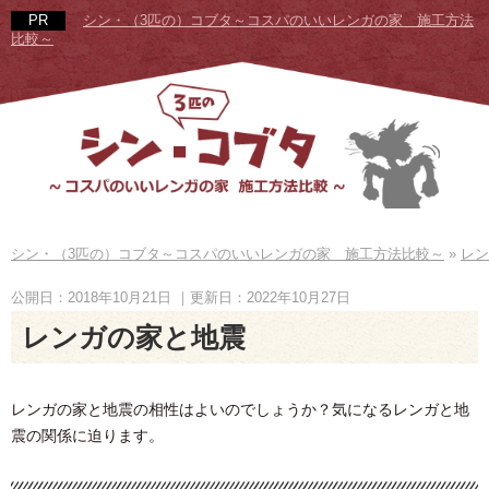
シン・（3匹の）コブタ～コスパのいいレンガの家 施工方法
比較～
シン・（3匹の）コブタ～コスパのいいレンガの家 施工方法比較～
»
レン
公開日：2018年10月21日
｜更新日：2022年10月27日
レンガの家と地震
レンガの家と地震の相性はよいのでしょうか？気になるレンガと地
震の関係に迫ります。