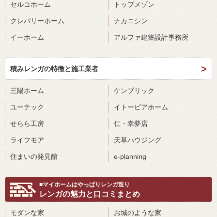
セルコホーム
トップメゾン
クレバリーホーム
ナカニシン
イーホーム
アルファ建築設計事務所
積みレンガの特徴と施工業者
三陽ホーム
ケンブリック
ユーテック
イトーピアホーム
せらら工房
仁・幸夢店
ライフモア
天草ハウジング
住まいの発見館
e-planning
■マイホームはやっぱりレンガ造り
レンガの魅力と口コミまとめ
モダンな家
お城のような家