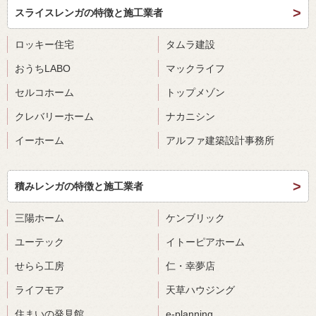
スライスレンガの特徴と施工業者
ロッキー住宅
タムラ建設
おうちLABO
マックライフ
セルコホーム
トップメゾン
クレバリーホーム
ナカニシン
イーホーム
アルファ建築設計事務所
積みレンガの特徴と施工業者
三陽ホーム
ケンブリック
ユーテック
イトーピアホーム
せらら工房
仁・幸夢店
ライフモア
天草ハウジング
住まいの発見館
e-planning