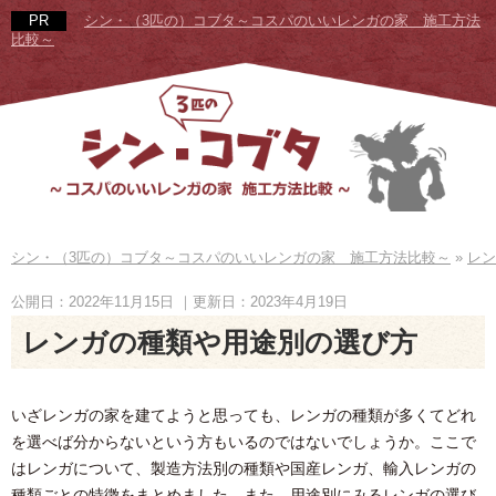
シン・（3匹の）コブタ～コスパのいいレンガの家 施工方法
比較～
シン・（3匹の）コブタ～コスパのいいレンガの家 施工方法比較～
»
レン
公開日：2022年11月15日
｜更新日：2023年4月19日
レンガの種類や用途別の選び方
いざレンガの家を建てようと思っても、レンガの種類が多くてどれ
を選べば分からないという方もいるのではないでしょうか。ここで
はレンガについて、製造方法別の種類や国産レンガ、輸入レンガの
種類ごとの特徴をまとめました。また、用途別にみるレンガの選び